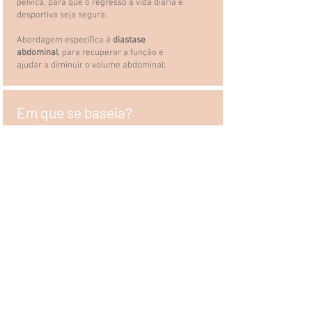
pélvica, para que o regresso à vida diária e
desportiva seja segura;
Abordagem específica à
diastase
abdominal
, para recuperar a função e
ajudar a diminuir o volume abdominal;
Em que se baseia?
Fortalecimento muscular global e específico
para pós-parto
Reeducação do Pavimento Pélvico
Exercícios respiratórios
Alongamentos específicos
Exercícios de integração do sistema
profundo de estabilidade
Exercícios para recuperação Diastase
Abdominal
Técnicas Hipopressivas
5P Logosurf