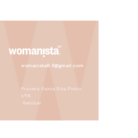
womanista8.3@gmail.com
Praceta Santa Rita Pintor,
nº15
Setúbal