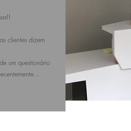
sa!!
s clientes dizem
 de um questionário
recentemente...