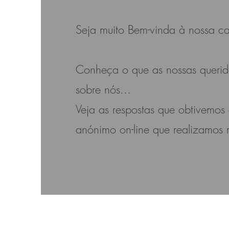
Seja muito Bem-vinda à nossa ca
Conheça o que as nossas querida
sobre nós...
Veja as respostas que obtivemos
anónimo on-line que realizamos 