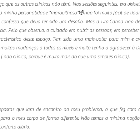
lgo que as outras clínicas não têm). Nas sessões seguintes, era visí
à minha personalidade "maravilhosa"🤣não foi muito fácil de lidar 
onfesso que devo ter sido um desafio. Mas a Dra.Carina não desist
cia. Pelo que observo, o cuidado em nutrir as pessoas, em percebe
cteristica deste espaço. Tem sido uma mais-valia para mim e cre
e muitas mudanças a todos os níveis e muito tenho a agradecer à D
 ( não clínica, porque é muito mais do que uma simples clínica).
respostas que iam de encontro ao meu problema, o que fez com 
 para o meu corpo de forma diferente. Não temos a mínima noção 
onforto diário.