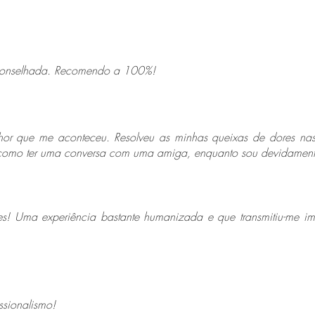
conselhada. Recomendo a 100%!
or que me aconteceu. Resolveu as minhas queixas de dores nas
como ter uma conversa com uma amiga, enquanto sou devidamente
es! Uma experiência bastante humanizada e que transmitiu-me i
ssionalismo!