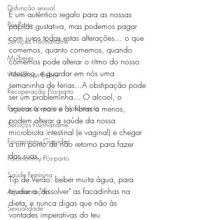
Disfunção sexual
É um autêntico regalo para as nossas 
Pós-Parto
papilas gustativa, mas podemos pagar 
com juros todas estas alterações… o que 
Serviços Fisiohandme
comemos, quanto comemos, quando 
Mulheres
comemos pode alterar o ritmo do nosso 
intestino, e guardar em nós uma 
Workshops Bebés
semaninha de ferias...A obstipação pode 
Recuperação Pós-parto
ser um probleminha... O alcool, o 
Preparação para o Nascimento
açucar a mais e as fibras a menos, 
podem alterar a saúde da nossa 
Serviços Fisiohandme
microbiota intestinal (e vaginal) e chegar 
Fisiomommy Gravidez
a um ponto de não retorno para fazer 
das suas...
Fisiomommy Pós-parto
Saúde Feminina
Tip de Verão: beber muita água, para 
ajudar a "dissolver" as facadinhas na 
Amamentação
dieta, e nunca digas que não às 
Sexualidade
vontades imperativas do teu 