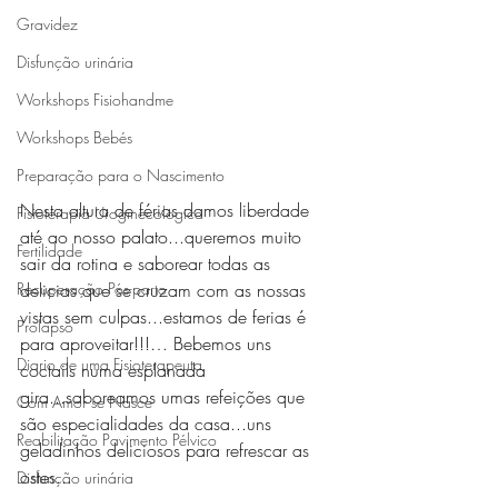
Gravidez
Disfunção urinária
Workshops Fisiohandme
Workshops Bebés
Preparação para o Nascimento
Nesta altura de férias damos liberdade 
Fisioterapia Uroginecologica
até ao nosso palato...queremos muito 
Fertilidade
sair da rotina e saborear todas as 
Recuperação Pós-parto
delicias que se cruzam com as nossas 
vistas sem culpas...estamos de ferias é 
Prolapso
para aproveitar!!!… Bebemos uns 
Diario de uma Fisioterapeuta
coctails numa esplanada 
gira...saboreamos umas refeições que 
Com Amor se Nasce
são especialidades da casa...uns 
Reabilitação Pavimento Pélvico
geladinhos deliciosos para refrescar as 
ostes...
Disfunção urinária