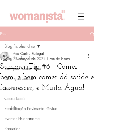
Post
Blog Fisiohandme
Ana Carina Portugal
Blog Fisiohandme
22 de ago. de 2021
1 min de leitura
Summer Tip #6 - Comer
Serviços Fisiohandme
bem, e bem comer dá saúde e
Disfunção sexual
faz crescer, e Muita Água!
Pós-Parto
Casos Reais
Reabilitação Pavimento Pélvico
Eventos Fisiohandme
Parcerias