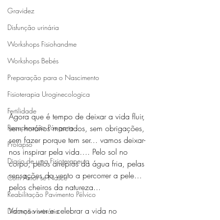
Gravidez
Disfunção urinária
Workshops Fisiohandme
Workshops Bebés
Preparação para o Nascimento
Fisioterapia Uroginecologica
Fertilidade
Agora que é tempo de deixar a vida fluir, 
Recuperação Pós-parto
sem horários marcados, sem obrigações, 
sem fazer porque tem ser… vamos deixar-
Prolapso
nos inspirar pela vida…. Pelo sol no 
Diario de uma Fisioterapeuta
corpo, pelos arrepios da água fria, pelas 
sensações do vento a percorrer a pele…
Com Amor se Nasce
pelos cheiros da natureza... 
Reabilitação Pavimento Pélvico
Vamos viver e celebrar a vida no 
Disfunção urinária