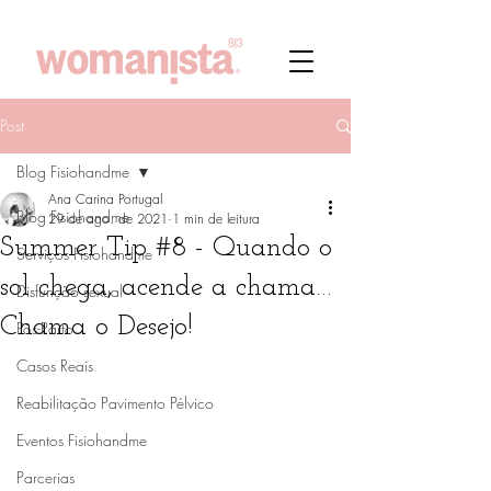
Post
Blog Fisiohandme
Ana Carina Portugal
Blog Fisiohandme
29 de ago. de 2021
1 min de leitura
Summer Tip #8 - Quando o
Serviços Fisiohandme
sol chega, acende a chama…
Disfunção sexual
Chama o Desejo!
Pós-Parto
Casos Reais
Reabilitação Pavimento Pélvico
Eventos Fisiohandme
Parcerias