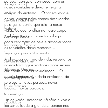
corpo… contactar connosco, com as 
Disfunção sexual
nossas vontades e deixar emergir a 
Pós-Parto
energia do erotismo… Olhar em volta e 
deixar inspirar pelos corpos desnudados, 
Serviços Fisiohandme
pela gente bonita que está  à nossa 
Mulheres
volta...colocar o olhar no nosso corpo 
também, passar o protector solar por 
Workshops Bebés
cada centímetro de pele e absorver todas 
Recuperação Pós-parto
as sensações desse momento...  
Preparação para o Nascimento
A alteração do ritmo de vida, respeitar os 
Serviços Fisiohandme
nossos timmings e vontades pode ser um 
Fisiomommy Gravidez
elixir para a nossa sexualidade… O 
desejo também vive desta novidade, da 
Fisiomommy Pós-parto
surpresa… novas pessoas, novos 
Saúde Feminina
locais… novas palavras… 
Amamentação
Tip de verão: descontrair à séria e vive a 
Sexualidade
tua sexualidade à grande… porque nós 