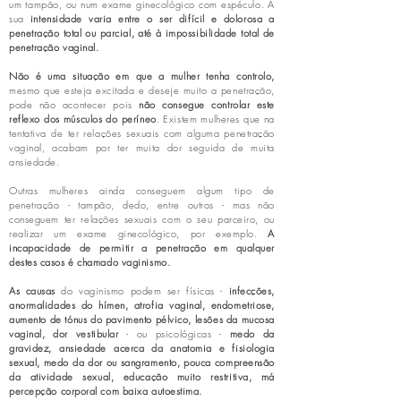
um tampão, ou num exame ginecológico com espéculo. A
sua
intensidade varia entre o ser difícil e dolorosa a
penetração total ou parcial, até à impossibilidade total de
penetração vaginal.
Não é uma situação em que a mulher tenha controlo,
mesmo que esteja excitada e deseje muito a penetração,
pode não acontecer pois
não consegue controlar este
reflexo dos músculos do períneo
. Existem mulheres que na
tentativa de ter relações sexuais com alguma penetração
vaginal, acabam por ter muita dor seguida de muita
ansiedade.
Outras mulheres ainda conseguem algum tipo de
penetração - tampão, dedo, entre outros - mas não
conseguem ter relações sexuais com o seu parceiro, ou
realizar um exame ginecológico, por exemplo.
A
incapacidade de permitir a penetração em qualquer
destes casos é chamado vaginismo.
As causas
do vaginismo podem ser físicas -
infecções,
anormalidades do hímen, atrofia vaginal, endometriose,
aumento de tónus do pavimento pélvico, lesões da mucosa
vaginal, dor vestibular
- ou psicológicas -
medo da
gravidez, ansiedade acerca da anatomia e fisiologia
sexual, medo da dor ou sangramento, pouca compreensão
da atividade sexual, educação muito restritiva, má
percepção corporal com baixa autoestima.