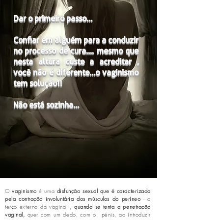
Dar o primeiro passo...
Confiar em alguém para a conduzir
no processo de cura.... mesmo que
nesta altura custe a acreditar ,
você não é diferente...o vaginismo
tem solução!!
Não está sozinha...
O
vaginismo
é uma
disfunção sexual que é caracterizada
pela
contração involuntária dos músculos do
períneo
- o
terço externo da vagina -,
quando se tenta a penetração
vaginal,
quer com um dedo, com o pénis, ao introduzir