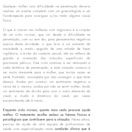
Qualquer mulher com dificuldade na penetração deveria
realizar um exame completo com um ginecologista e um
fisioterapeuta para averiguar e/ou tratar alguma causa
física.
O que é comum nas mulheres com vaginismo é a criação
de um ciclo vicioso, que vai desde a dificuldade na
penetração, com ou sem dor, para pensamentos negativos
acerca desta atividade, o que leva a um aumento da
ansiedade e medo, seguido de uma atitude de hiper
vigilância, o evitar do contacto sexual, até ao reflexo de
guarda e contração dos músculos superficiais do
pavimento pélvico. Este ciclo continua a ser reforçado a
cada tentativa de penetração, e esta situação começa a
ser muito stressante para a mulher, que muitas vezes se
sente frustrada, incompleta por não conseguir o que tanto
deseja. Acaba por construir um sentimento negativo a
cerca de si mesma, acaba por não se sentir mulher, tendo
um sentimento de dívida para com o outro elemento do
casal, e muda a dinâmica do casal, por vezes
encaminhando até à rotura...
Enquanto ciclo vicioso, quanto mais cedo procurar ajuda
melhor.
O tratamento acolhe ambos os fatores físicos e
psicológicos que contribuem para a situação.
Nesta altura,
precisa de ajuda de uma equipa de profissionais de
saúde com especialização nesta
condição clínica que é