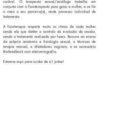
curável.
O terapeuta sexual/sexólogo trabalha em
conjunto com o fisioterapeuta para guiar a mulher, e se fôr
o caso o seu parceiro(a), neste processo individual de
tratamento.
A fisioterapia respeita muito os ritmos de cada mulher
sendo ela que detém o controlo da evolução da sessão,
sendo o tratamento realizado por fases.
Recorre ao ensino
da própria anatomia e fisiologia sexual, a técnicas de
terapia manual, a dilatadores vaginais, e se necessário
Biofeedback com eletromiografia.
Estamos aqui para cuidar de si! Juntas!
#oqueéovaginismo #vaginismocomotratar
#vaginismotemtratamento #fisioterapiaparavaginismo
#comotratarovaginismo #vaginismofisiohandmesetúbal