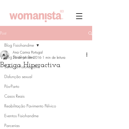
Post
Blog Fisiohandme
Ana Carina Portugal
Blog Fisiohandme
26 de jul. de 2016
1 min de leitura
Bexiga Hiperactiva
Serviços Fisiohandme
Disfunção sexual
Pós-Parto
Casos Reais
Reabilitação Pavimento Pélvico
Eventos Fisiohandme
Parcerias