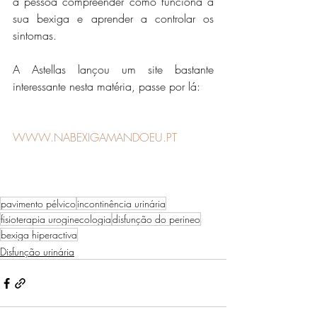
à pessoa compreender como funciona a 
sua bexiga e aprender a controlar os 
sintomas. 
A Astellas lançou um site bastante 
interessante nesta matéria, passe por lá: 
WWW.NABEXIGAMANDOEU.PT
pavimento pélvico
incontinência urinária
fisioterapia uroginecologia
disfunção do perineo
bexiga hiperactiva
Disfunção urinária