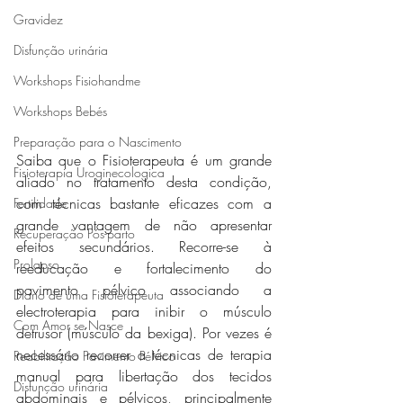
Gravidez
Disfunção urinária
Workshops Fisiohandme
Workshops Bebés
Preparação para o Nascimento
Saiba que o Fisioterapeuta é um grande 
Fisioterapia Uroginecologica
aliado no tratamento desta condição, 
com técnicas bastante eficazes com a 
Fertilidade
grande vantagem de não apresentar 
Recuperação Pós-parto
efeitos secundários. Recorre-se à 
Prolapso
reeducação e fortalecimento do 
pavimento pélvico associando a 
Diario de uma Fisioterapeuta
electroterapia para inibir o músculo 
Com Amor se Nasce
detrusor (músculo da bexiga). Por vezes é 
necessário recorrer a técnicas de terapia 
Reabilitação Pavimento Pélvico
manual para libertação dos tecidos 
Disfunção urinária
abdominais e pélvicos, principalmente 