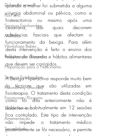
Disfunção sexual
quando a mulher foi submetida a alguma 
cirurgia abdominal ou pélvica, como a 
Pós-Parto
histerectomia ou mesmo após uma 
Serviços Fisiohandme
cesariana, das quais decorrem 
aderências fasciais que afectam o 
Mulheres
funcionamento da bexiga. Para além 
Workshops Bebés
desta intervenção é feito o ensino dos 
hábitos do dia-a-dia e hábitos alimentares 
Recuperação Pós-parto
que devem ser corrigidos.   
Preparação para o Nascimento
Serviços Fisiohandme
A Bexiga Hiperactiva responde muito bem 
às técnicas que são utilizadas em 
Fisiomommy Gravidez
fisioterapia. O tratamento desta condição 
Fisiomommy Pós-parto
como foi dita anteriormente não é 
doloroso e habitualmente em 12 sessões 
Saúde Feminina
fica controlado. Este tipo de intervenção 
Amamentação
não impede o tratamento médico 
Sexualidade
posteriormente se fôr necessário, e permite 