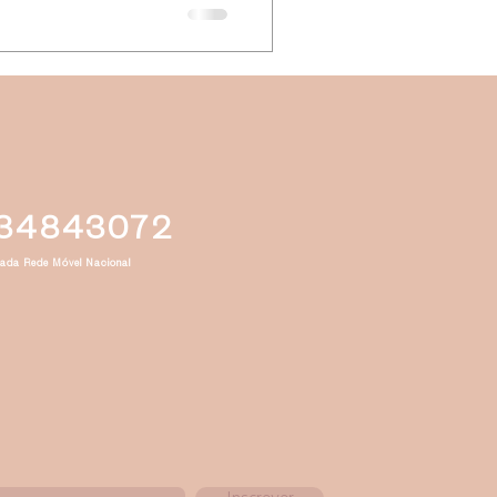
34843072
ada Rede Móvel Nacional