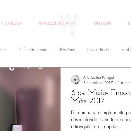
FISIO PÉLVICA
GRAVIDEZ E PÓS-PARTO
PSICOLOGIA
E
dme
Disfunção sexual
Pós-Parto
Casos Reais
Reabi
Gravidez
Disfunção urinária
Workshops Fisiohandme
Ana Carina Portugal
8 de mai. de 2017
1 min de 
6 de Maio- Encon
Fisioterapia Uroginecologica
Fertilidade
Recuperação Pós-p
Mãe 2017
Foi com uma energia muito posi
desenrolando. Uma tarde chei
Com Amor se Nasce
Reabilitação Pavimento Pélvico
Disfunç
a tranquilizar os papás...