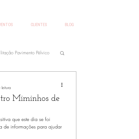
VENTOS
CLIENTES
BLOG
litação Pavimento Pélvico
Workshops Bebés
leitura
tro Miminhos de
arto
Prolapso
tiva que este dia se foi
a de informações para ajudar
ão urinária