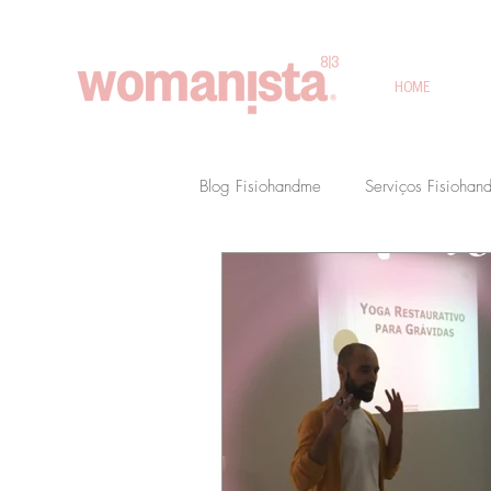
HOME
Blog Fisiohandme
Serviços Fisiohan
Eventos Fisiohandme
Parcerias
Preparação para o Nascimento
Diario de uma Fisioterapeuta