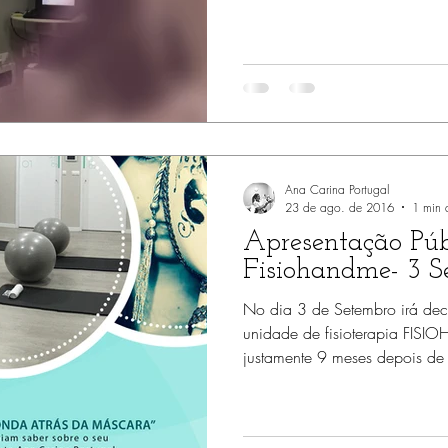
Serviços Fisiohandme
Mulheres
Workshops Bebés
R
Serviços Fisiohandme
Fisiomommy Gravidez
Fisiomommy P
Ana Carina Portugal
23 de ago. de 2016
1 min d
Apresentação Púb
Fisiohandme- 3 S
No dia 3 de Setembro irá dec
unidade de fisioterapia FIS
justamente 9 meses depois de t