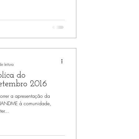
ecuperação Pós-parto
ós-parto
e leitura
lica do
etembro 2016
orrer a apresentação da
IOHANDME à comunidade,
er...