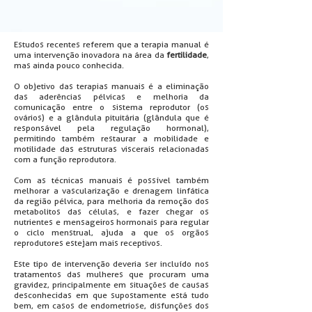
Estudos recentes referem que a terapia manual é
uma intervenção inovadora na área da
fertilidade
,
mas ainda pouco conhecida.
O objetivo das terapias manuais é a eliminação
das aderências pélvicas e melhoria da
comunicação entre o sistema reprodutor (os
ovários) e a glândula pituitária (glândula que é
responsável pela regulação hormonal),
permitindo também restaurar a mobilidade e
motilidade das estruturas viscerais relacionadas
com a função reprodutora.
Com as técnicas manuais é possível também
melhorar a vascularização e drenagem linfática
da região pélvica, para melhoria da remoção dos
metabolitos das células, e fazer chegar os
nutrientes e mensageiros hormonais para regular
o ciclo menstrual, ajuda a que os orgãos
reprodutores estejam mais receptivos.
Este tipo de intervenção deveria ser incluído nos
tratamentos das mulheres que procuram uma
gravidez, principalmente em situações de causas
desconhecidas em que supostamente está tudo
bem, em casos de endometriose, disfunções dos