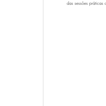
das sessões práticas
Disfunção sexual
Pós-Parto
Preparação para o Nascimento