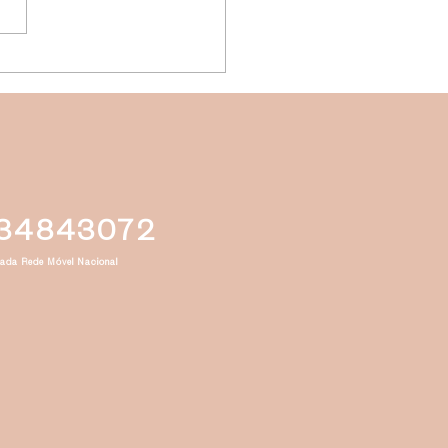
er Tip #6 - Comer bem, e
comer dá saúde e faz
er, e Muita Água!
34843072
ada Rede Móvel Nacional