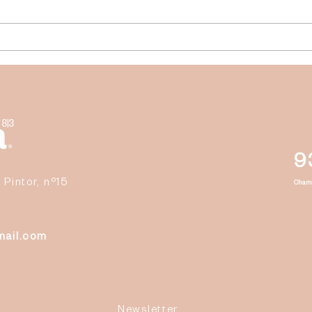
Summer Tip #7 - Ginasticar,
Summ
andar e dançar para o
bem 
pavimento pélvico cuidar e
cresc
arrebitar!
9
 Pintor, nº15
Cham
mail.com
Newsletter