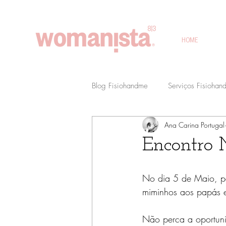
HOME
Blog Fisiohandme
Serviços Fisiohan
Ana Carina Portugal
Eventos Fisiohandme
Parcerias
Encontro
Preparação para o Nascimento
No dia 5 de Maio, pa
miminhos aos papás e
Diario de uma Fisioterapeuta
Não perca a oportuni