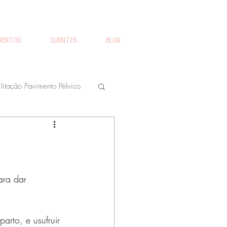
VENTOS
CLIENTES
BLOG
litação Pavimento Pélvico
Workshops Bebés
arto
Prolapso
ara dar 
ão urinária
rto, e usufruir 