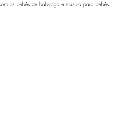
 com os bebés de babyoga e música para bebés. 
Serviços Fisiohandme
Mulheres
Workshops Bebés
R
Serviços Fisiohandme
Fisiomommy Gravidez
Fisiomommy P