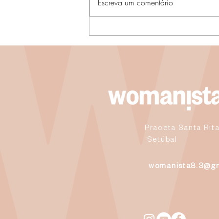
Escreva um comentário
Summer Tip #8 - Quando o sol
chega, acende a chama…
Chama o Desejo!
Praceta Santa Rita
Setúbal
womanista8.3@g