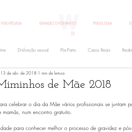
FISIO PÉLVICA
GRAVIDEZ E PÓS-PARTO
PSICOLOGIA
E
dme
Disfunção sexual
Pós-Parto
Casos Reais
Reabi
13 de abr. de 2018
1 min de leitura
Gravidez
Disfunção urinária
Workshops Fisiohandme
 Miminhos de Mãe 2018
Fisioterapia Uroginecologica
Fertilidade
Recuperação Pós-p
ra celebrar o dia da Mãe vários profissionais se juntam p
 mamãs, num encontro gratuito. 
Com Amor se Nasce
Reabilitação Pavimento Pélvico
Disfunç
dade para conhecer melhor o processo de gravidez e pós-pa